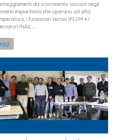
nneggiamenti da scorrimento viscoso negli
ementi impiantistici che operano ad alta
mperatura, i funzionari tecnici IPLOM e i
cercatori INAIL ...
leggi