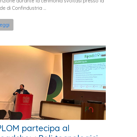
crizione durante la cerimonia svoltasi presso la
de di Confindustria ...
leggi
PLOM partecipa al