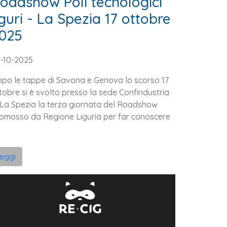
oadshow Poli tecnologici
iguri - La Spezia 17 ottobre
025
-10-2025
po le tappe di Savona e Genova lo scorso 17
tobre si è svolto presso la sede Confindustria
 La Spezia la terza giornata del Roadshow
omosso da Regione Liguria per far conoscere
leggi