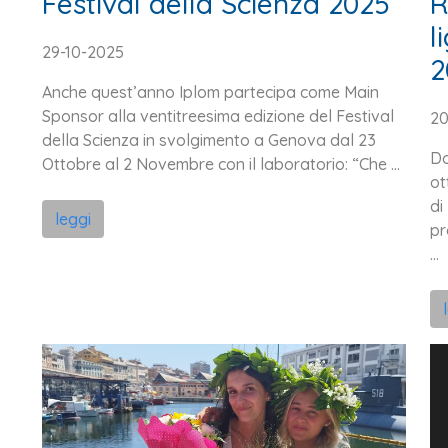
Festival della Scienza 2025
R
l
29-10-2025
2
Anche quest’anno Iplom partecipa come Main
Sponsor alla ventitreesima edizione del Festival
20
della Scienza in svolgimento a Genova dal 23
Do
Ottobre al 2 Novembre con il laboratorio: “Che ...
ot
di
leggi
pr
...