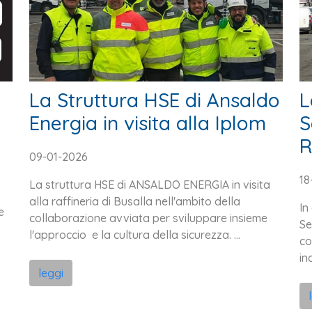
La Struttura HSE di Ansaldo
L
Energia in visita alla Iplom
S
R
09-01-2026
18
La struttura HSE di ANSALDO ENERGIA in visita
alla raffineria di Busalla nell'ambito della
In
e
collaborazione avviata per sviluppare insieme
Se
l'approccio e la cultura della sicurezza. ...
co
in
leggi