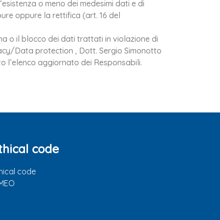
ll’esistenza o meno dei medesimi dati e di
re oppure la rettifica (art. 16 del
o il blocco dei dati trattati in violazione di
ivacy/Data protection , Dott. Sergio Simonotto
sto l’elenco aggiornato dei Responsabili.
thical code
hical code
IMEO