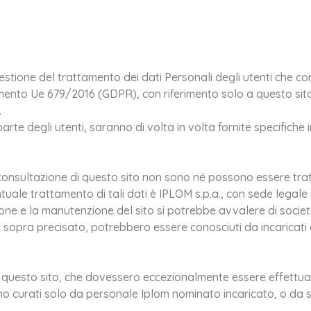
stione del trattamento dei dati Personali degli utenti che cons
mento Ue 679/2016 (GDPR), con riferimento solo a questo sito
.
 parte degli utenti, saranno di volta in volta fornite specifiche 
nsultazione di questo sito non sono né possono essere trattat
eventuale trattamento di tali dati è IPLOM s.p.a., con sede legal
ione e la manutenzione del sito si potrebbe avvalere di socie
 sopra precisato, potrebbero essere conosciuti da incaricati de
i questo sito, che dovessero eccezionalmente essere effettuat
o curati solo da personale Iplom nominato incaricato, o da so