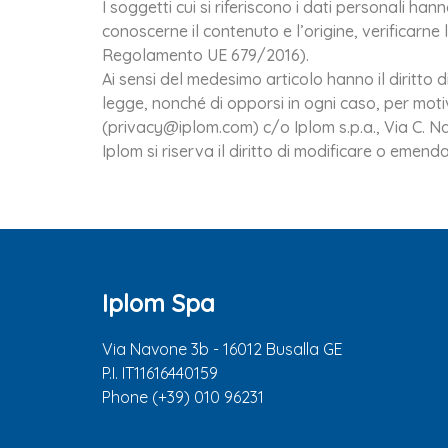
I soggetti cui si riferiscono i dati personali h
conoscerne il contenuto e l’origine, verificarne
Regolamento UE 679/2016).
Ai sensi del medesimo articolo hanno il diritto d
legge, nonché di opporsi in ogni caso, per moti
(
privacy@iplom.com
) c/o Iplom s.p.a., Via C.
Iplom si riserva il diritto di modificare o emen
Iplom Spa
Via Navone 3b - 16012 Busalla GE
P.I. IT11616440159
Phone (+39) 010 96231