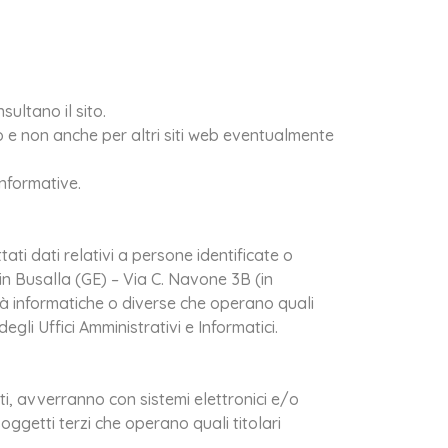
ultano il sito.
 e non anche per altri siti web eventualmente
informative.
i dati relativi a persone identificate o
e in Busalla (GE) – Via C. Navone 3B (in
tà informatiche o diverse che operano quali
gli Uffici Amministrativi e Informatici.
i, avverranno con sistemi elettronici e/o
ggetti terzi che operano quali titolari