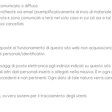
comunicato o diffuso.
no richieste via email (esemplificativamente di invio di material
chiesta e sono comunicati a terzi nel solo caso in cui ciò sia a 
poi cancellati.
reposte al funzionamento di questo sito web non acquisiscono,
 personali/identificativi.
ssaggi di posta elettronica agli indirizzi indicati su questo s
li altri dati personali inseriti o allegati nella missiva. È in o
eccedenti e non pertinenti. Ogni dato di tale natura verrà can
, ovvero sistemi per il tracciamento degli utenti.