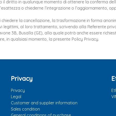
anno il diritto in qualunque momento di ottenere la conferma de
 l’esattezza o chiederne l’integrazione o l’aggiornamento, oppu
i chiedere la cancellazione, la trasformazione in forma anonima 
vi legittimi, al loro trattamento, scrivendo alla Referente pr
 Navone 3B, Busalla (GE), alla quale potrà anche essere richie
dare, in qualsiasi momento, la presente Policy Privacy.
Privacy
E
Privacy
Et
Legal
V
Customer and supplier information
Sales condition
General conditions of purchase